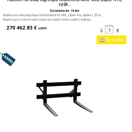
výšk...
Doručenie do: 10 dní
Radlice na siláž Agrotipa SilaShield ASS 400, záběr 4 m, výška 1,25 m.
Radlice pro rozhrnování siláže pro čelní ( nebo zadní ) hydrau...
270 462.83 €
s DPH