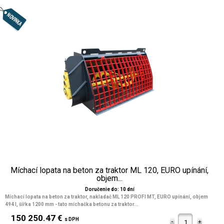
Míchací lopata na beton za traktor ML 120, EURO upínání,
objem...
Doručenie do: 10 dní
Míchací lopata na beton za traktor, nakladač ML 120 PROFI MT, EURO upínání, objem
494 l, šířka 1200 mm
- tato míchačka betonu za traktor...
150 250.47 €
s DPH