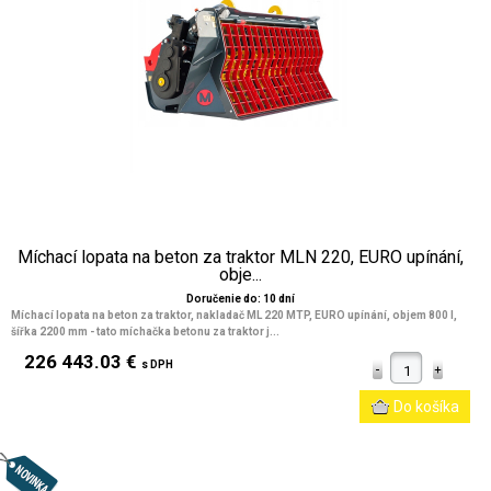
Míchací lopata na beton za traktor MLN 220, EURO upínání,
obje...
Doručenie do: 10 dní
Míchací lopata na beton za traktor, nakladač ML 220 MTP, EURO upínání, objem 800 l,
šířka 2200 mm
- tato míchačka betonu za traktor j...
226 443.03 €
s DPH