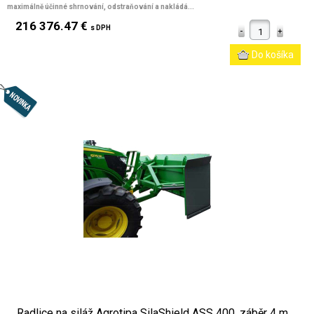
maximálně účinné shrnování, odstraňování a nakládá...
216 376.47 €
s DPH
Radlice na siláž Agrotipa SilaShield ASS 400, záběr 4 m,