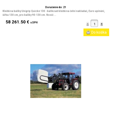
Doručenie do: 21
Kleště na balíky Unigrip Quicke 130 - balíkové kleště na čelní nakladač, Euro upínání,
šířka 130 cm, pro balíky 90-130 cm. Nosič ...
58 261.50 €
s DPH