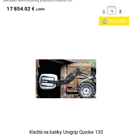
nakládací vidle na palety, připojení komplet s vi...
17 854.02 €
s DPH
Kleště na balíky Unigrip Quicke 130