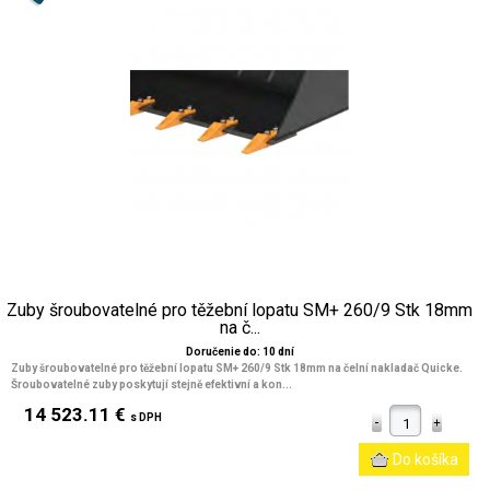
Zuby šroubovatelné pro těžební lopatu SM+ 260/9 Stk 18mm
na č...
Doručenie do: 10 dní
Zuby šroubovatelné pro těžební lopatu SM+ 260/9 Stk 18mm na čelní nakladač Quicke.
Šroubovatelné zuby poskytují stejně efektivní a kon...
14 523.11 €
s DPH