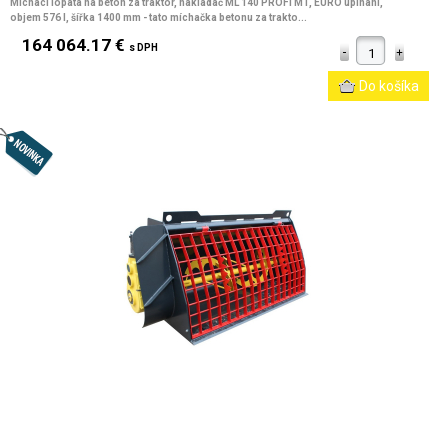
Míchací lopata na beton za traktor, nakladač ML 140 PROFI MT, EURO upínání,
objem 576 l, šířka 1400 mm
- tato míchačka betonu za trakto...
164 064.17 €
s DPH