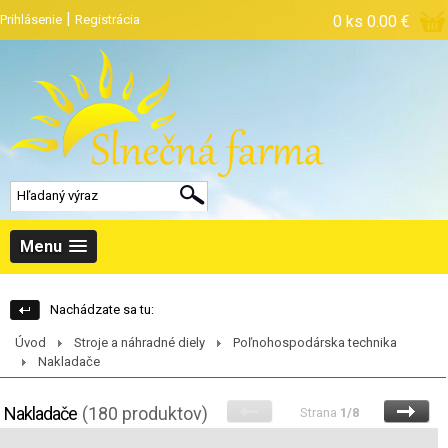
|
Prihlásenie
Registrácia
0 ks
0.00 €
Menu
Nachádzate sa tu:
Úvod
Stroje a náhradné diely
Poľnohospodárska technika
Nakladače
Nakladače
(180 produktov)
Strana
1/8