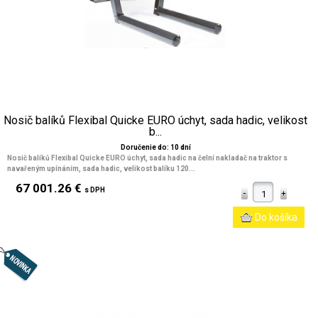
Nosič balíků Flexibal Quicke EURO úchyt, sada hadic, velikost
b...
Doručenie do: 10 dní
Nosič balíků Flexibal Quicke EURO úchyt, sada hadic na čelní nakladač na traktor
s
navařeným upínáním, sada hadic
, velikost balíku 120...
67 001.26 €
s DPH