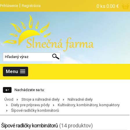
|
Prihlásenie
Registrácia
0 ks
0.00 €
Menu
Nachádzate sa tu:
Úvod
Stroje a náhradné diely
Náhradné diely
Diely pre prípravu pôdy
Kultivátory, kombinátory, kompaktory
Šípové radličky kombinátorů
Šípové radličky kombinátorů
(14 produktov)