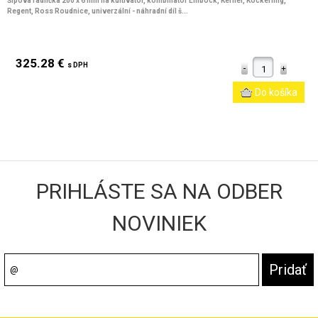
Šípová radlička 200 x 6 mm na kultivátor, kombinátor Einböck, Kerner, Köckerling,
Regent, Ross Roudnice, univerzální - náhradní díl š...
325.28 €
s DPH
PRIHLÁSTE SA NA ODBER
NOVINIEK