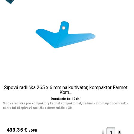
Šípová radlička 265 x 6 mm na kultivátor, kompaktor Farmet
Kom...
Doručenie do: 10 dní
Šípová radlička pro kompaktory Farmet Kompaktomat, Bednar - Strom výrobce Frank -
náhradní díl špívová radlička referenční číslo 30...
433.35 €
s DPH