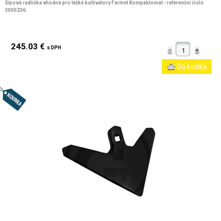
Šípová radlička vhodná pro těžké kultivátory Farmet Kompaktomat - referenční číslo
3000236.
245.03 €
s DPH