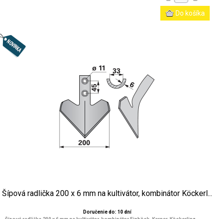
Šípová radlička 200 x 6 mm na kultivátor, kombinátor Köckerl...
Doručenie do: 10 dní