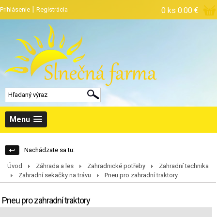
|
Prihlásenie
Registrácia
0 ks
0.00 €
Menu
Nachádzate sa tu:
Úvod
Záhrada a les
Zahradnické potřeby
Zahradní technika
Zahradní sekačky na trávu
Pneu pro zahradní traktory
Pneu pro zahradní traktory