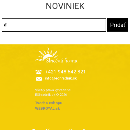
NOVINIEK
+421 948 642 321
info@eohradnik.sk
Všetky práva vyhradené.
EOhradnik.sk © 2026
Tvorba eshopu
:
WEBROYAL.sk