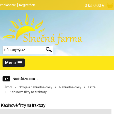
|
Prihlásenie
Registrácia
0 ks
0.00 €
Menu
Nachádzate sa tu:
Úvod
Stroje a náhradné diely
Náhradné diely
Filtre
Kabinové filtry na traktory
Kabinové filtry na traktory