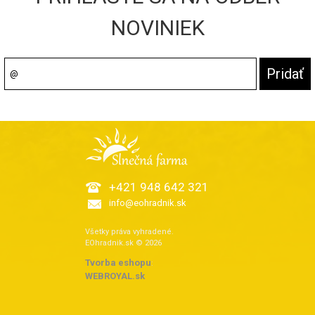
NOVINIEK
+421 948 642 321
info@eohradnik.sk
Všetky práva vyhradené.
EOhradnik.sk © 2026
Tvorba eshopu
:
WEBROYAL.sk