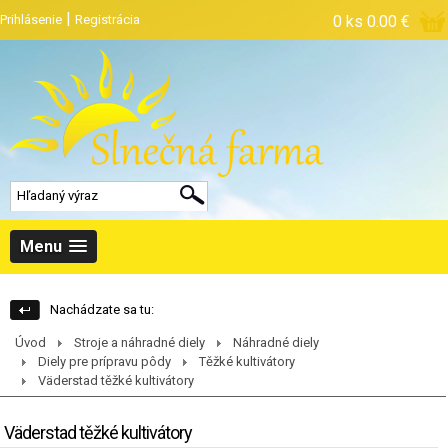
|
Prihlásenie
Registrácia
0 ks
0.00 €
Menu
Nachádzate sa tu:
Úvod
Stroje a náhradné diely
Náhradné diely
Diely pre prípravu pôdy
Těžké kultivátory
Väderstad těžké kultivátory
Väderstad těžké kultivátory