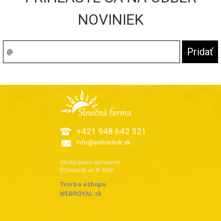
NOVINIEK
+421 948 642 321
info@eohradnik.sk
Všetky práva vyhradené.
EOhradnik.sk © 2026
Tvorba eshopu
:
WEBROYAL.sk