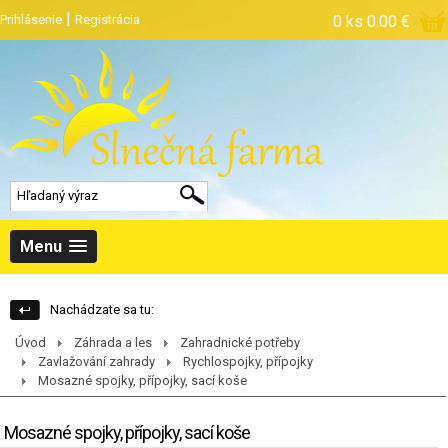
|
Prihlásenie
Registrácia
0 ks
0.00 €
Menu
Nachádzate sa tu:
Úvod
Záhrada a les
Zahradnické potřeby
Zavlažování zahrady
Rychlospojky, přípojky
Mosazné spojky, přípojky, sací koše
Mosazné spojky, přípojky, sací koše