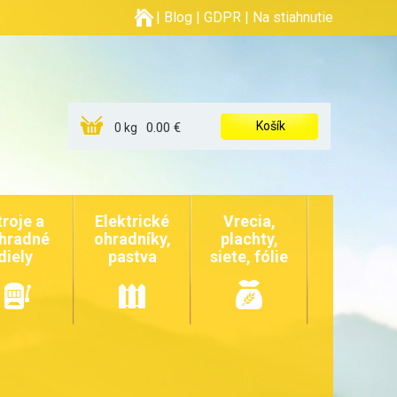
|
Blog
|
GDPR
|
Na stiahnutie
Košík
0.00 €
0 kg
troje a
Elektrické
Vrecia,
hradné
ohradníky,
plachty,
diely
pastva
siete, fólie