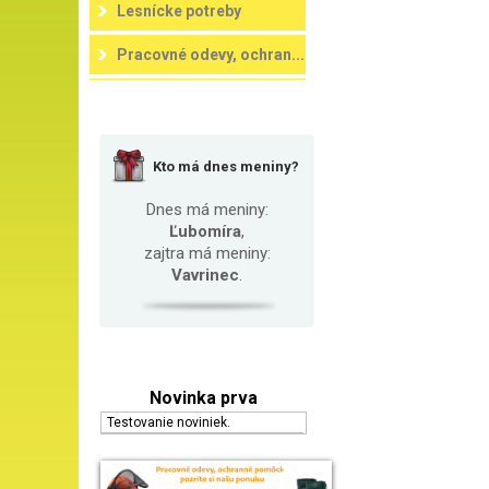
Lesnícke potreby
Pracovné odevy, ochran...
Kto má dnes meniny?
Dnes má meniny:
Ľubomíra
,
zajtra má meniny:
Vavrinec
.
Novinka prva
Testovanie noviniek.