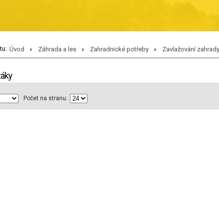
tu:
Úvod
Záhrada a les
Zahradnické potřeby
Zavlažování zahrad
žáky
Počet na stranu: