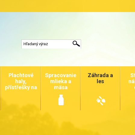
Plachtové
Spracovanie
Záhrada a
S
haly,
mlieka a
les
ná
přístřešky na
mäsa
auta a
zvířata