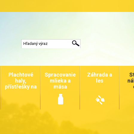
Plachtové
Spracovanie
Záhrada a
S
haly,
mlieka a
les
ná
přístřešky na
mäsa
auta a
zvířata