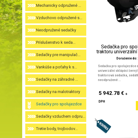
Mechanicky odpružené ...
Vzduchovo odpružené s...
Neodpružené sedačky
Príslušenstvo k seda...
Sedačka pro spo
traktoru univerzální 
Sedačky pre manipulač...
Doručenie do: 
Sedačka pro spolujezdce d
Vankúše a poťahy k s...
univerzální sklápěcí černý 
traktorová sedačka, sedát
Sedačky na záhradné ...
neodpružené ...
Sedačky na malotraktory
5 942.78 €
s
DPH
Sedačky pro spolujezdce
Sedačky vzduchem odpru...
Tretie body, trojbodov...