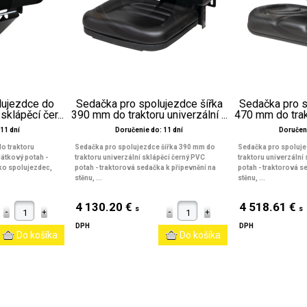
lujezdce do
Sedačka pro spolujezdce šířka
Sedačka pro s
sklápěcí čer...
390 mm do traktoru univerzální ...
470 mm do trakt
11 dní
Doručenie do: 11 dní
Doručeni
o traktoru
Sedačka pro spolujezdce šířka 390 mm do
Sedačka pro spoluje
látkový potah -
traktoru univerzální sklápěcí černý PVC
traktoru univerzální
ko spolujezdec,
potah - traktorová sedačka k připevnění na
potah - traktorová s
stěnu, ...
stěnu, ...
4 130.20 €
4 518.61 €
s
s
DPH
DPH