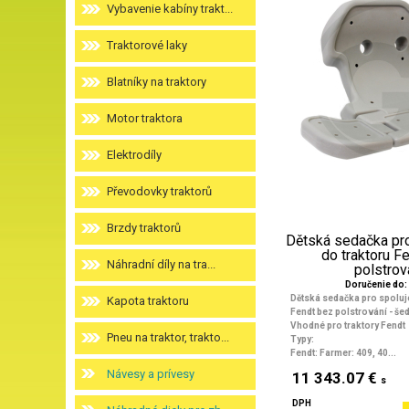
Vybavenie kabíny trakt...
Traktorové laky
Blatníky na traktory
Motor traktora
Elektrodíly
Převodovky traktorů
Brzdy traktorů
Dětská sedačka pr
do traktoru F
Náhradní díly na tra...
polstrov
Doručenie do: 
Dětská sedačka pro spoluj
Kapota traktoru
Fendt bez polstrování - še
Vhodné pro traktory Fendt
Pneu na traktor, trakto...
Typy:
Fendt: Farmer: 409, 40...
Návesy a prívesy
11 343.07 €
s
DPH