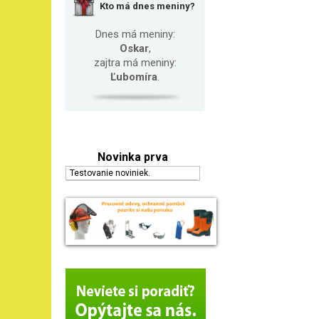
Kto má dnes meniny?
Dnes má meniny:
Oskar
,
zajtra má meniny:
Ľubomíra
.
Novinka prva
Testovanie noviniek.