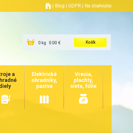
|
Blog
|
GDPR
|
Na stiahnutie
Košík
0.00 €
0 kg
troje a
Elektrické
Vrecia,
hradné
ohradníky,
plachty,
diely
pastva
siete, fólie