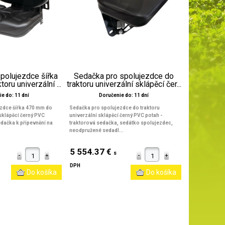
polujezdce šířka
Sedačka pro spolujezdce do
oru univerzální ...
traktoru univerzální sklápěcí čer...
e do: 11 dní
Doručenie do: 11 dní
zdce šířka 470 mm do
Sedačka pro spolujezdce do traktoru
 sklápěcí černý PVC
univerzální sklápěcí černý PVC potah -
edačka k připevnění na
traktorová sedačka, sedátko spolujezdec,
neodpružené sedadl...
5 554.37 €
s
DPH