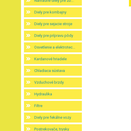
Náhradné diely pre zb...
Diely pre kombajny
Diely pre sejacie stroje
Diely pre prípravu pôdy
Osvetlenie a elektrotec...
Kardanové hriadele
Chladiaca sústava
Vzduchové brzdy
Hydraulika
Filtre
Diely pre fekálne vozy
Postrekovače, trysky