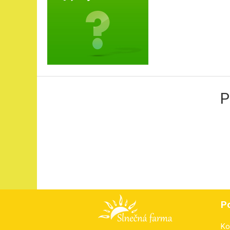
P
P
Ko