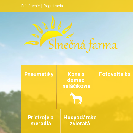
|
Prihlásenie
Registrácia
Pneumatiky
Kone a
Fotovoltaika
domáci
miláčikovia
Prístroje a
Hospodárske
meradlá
zvieratá