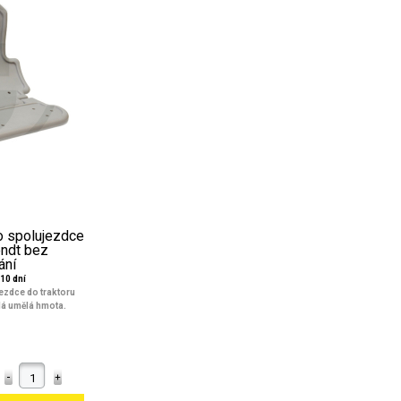
o spolujezdce
endt bez
ání
10 dní
ezdce do traktoru
dá umělá hmota.