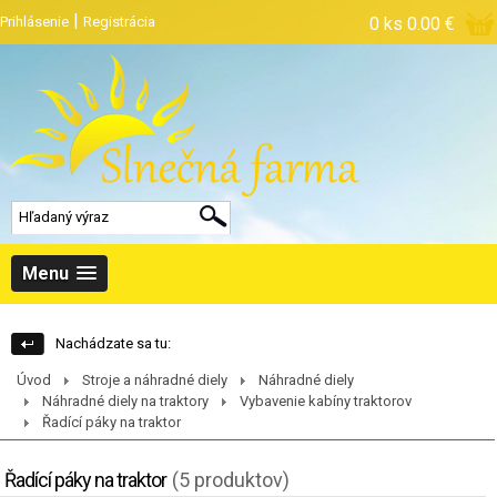
|
Prihlásenie
Registrácia
0 ks
0.00 €
Menu
Nachádzate sa tu:
Úvod
Stroje a náhradné diely
Náhradné diely
Náhradné diely na traktory
Vybavenie kabíny traktorov
Řadící páky na traktor
Řadící páky na traktor
(5 produktov)