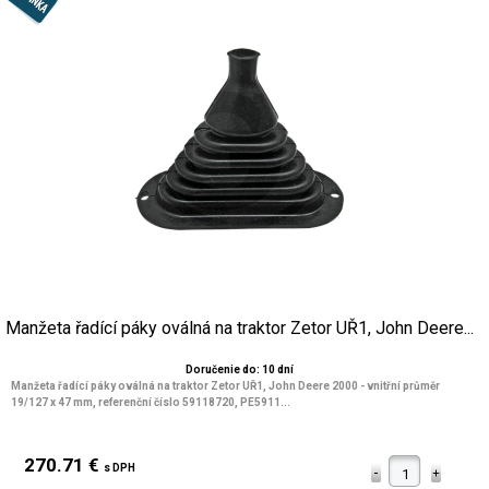
Manžeta řadící páky oválná na traktor Zetor UŘ1, John Deere...
Doručenie do: 10 dní
Manžeta řadící páky oválná na traktor Zetor UŘ1, John Deere 2000 - vnitřní průměr
19/127 x 47 mm, referenční číslo 59118720, PE5911...
270.71 €
s DPH