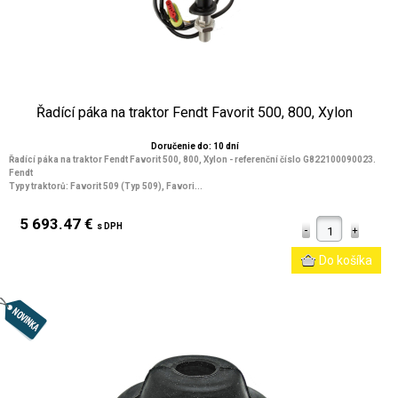
Řadící páka na traktor Fendt Favorit 500, 800, Xylon
Doručenie do: 10 dní
Řadící páka na traktor Fendt Favorit 500, 800, Xylon - referenční číslo G822100090023.
Fendt
Typy traktorů: Favorit 509 (Typ 509), Favori...
5 693.47 €
s DPH