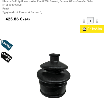
Hlavice řadící páky na traktor Fendt 200, Favorit, Farmer, GT - referenční číslo
H178100090070.
Fendt
Typy traktorů: Farmer 4, Farmer 5, ...
425.86 €
s DPH