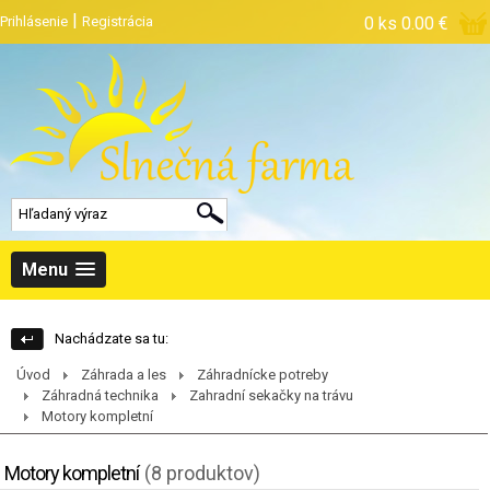
|
Prihlásenie
Registrácia
0 ks
0.00 €
Menu
Nachádzate sa tu:
Úvod
Záhrada a les
Záhradnícke potreby
Záhradná technika
Zahradní sekačky na trávu
Motory kompletní
Motory kompletní
(8 produktov)