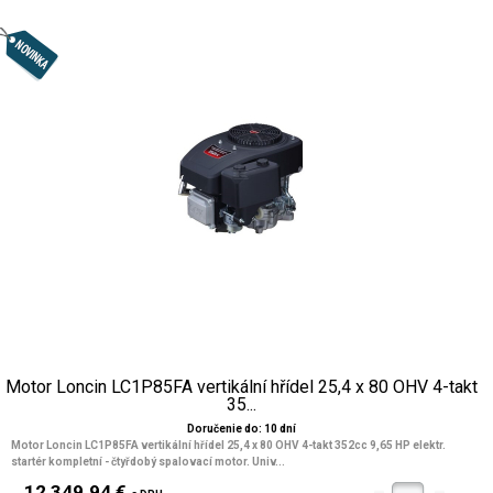
Motor Loncin LC1P85FA vertikální hřídel 25,4 x 80 OHV 4-takt
35...
Doručenie do: 10 dní
Motor Loncin LC1P85FA vertikální hřídel 25,4 x 80 OHV 4-takt 352cc 9,65 HP elektr.
startér kompletní - čtyřdobý spalovací motor. Univ...
12 349.94 €