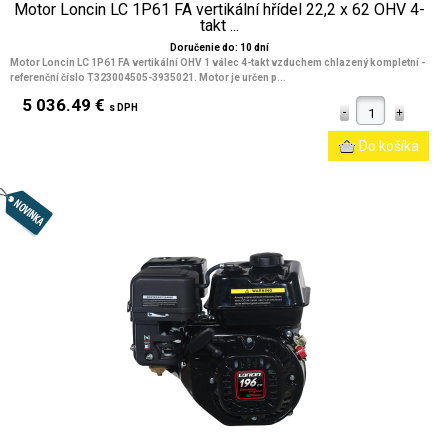
Motor Loncin LC 1P61 FA vertikální hřídel 22,2 x 62 OHV 4-
takt ...
Doručenie do: 10 dní
Motor Loncin LC 1P61 FA vertikální OHV 1 válec 4-takt vzduchem chlazený kompletní -
referenční číslo T323004505-3935021. Motor je určen p...
5 036.49 €
s DPH