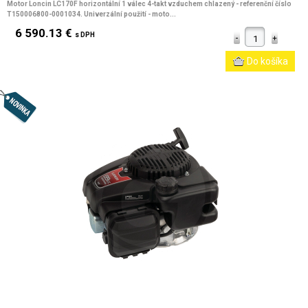
Motor Loncin LC170F horizontální 1 válec 4-takt vzduchem chlazený - referenční číslo
T150006800-0001034. Univerzální použití - moto...
6 590.13 €
s DPH