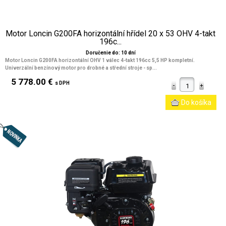
Motor Loncin G200FA horizontální hřídel 20 x 53 OHV 4-takt
196c...
Doručenie do: 10 dní
Motor Loncin G200FA horizontální OHV 1 válec 4-takt 196cc 5,5 HP kompletní.
Univerzální benzínový motor pro drobné a střední stroje - sp...
5 778.00 €
s DPH