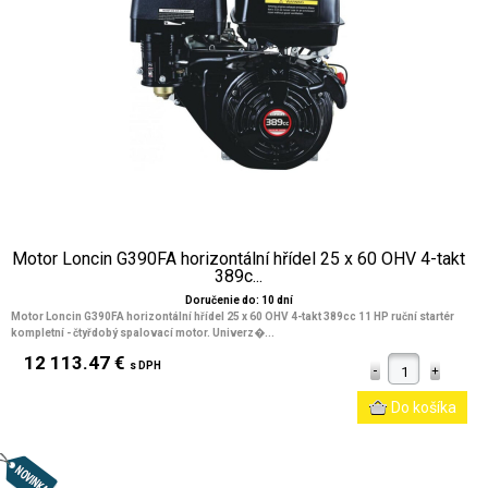
Motor Loncin G390FA horizontální hřídel 25 x 60 OHV 4-takt
389c...
Doručenie do: 10 dní
Motor Loncin G390FA horizontální hřídel 25 x 60 OHV 4-takt 389cc 11 HP ruční startér
kompletní - čtyřdobý spalovací motor. Univerz�...
12 113.47 €
s DPH