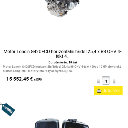
Motor Loncin G420FCD horizontální hřídel 25,4 x 88 OHV 4-
takt 4...
Doručenie do: 10 dní
Motor Loncin G420FCD horizontální hřídel 25,4 x 88 OHV 4-takt 420cc 12 HP elektrický
startér kompletní. Motory této řady se vyznačují ro...
15 552.45 €
s DPH