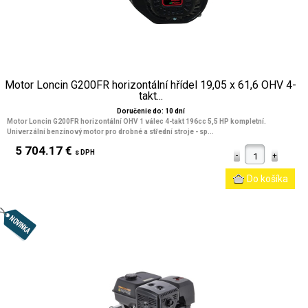
Motor Loncin G200FR horizontální hřídel 19,05 x 61,6 OHV 4-
takt...
Doručenie do: 10 dní
Motor Loncin G200FR horizontální OHV 1 válec 4-takt 196cc 5,5 HP kompletní.
Univerzální benzínový motor pro drobné a střední stroje - sp...
5 704.17 €
s DPH