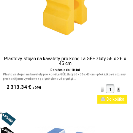
Plastový stojan na kavalety pro koně La GÉE žlutý 56 x 36 x
45 cm
Doručenie do: 10 dní
Plastový stojan na kavalety pro koně La GÉE žlutý 56 x 36 x 45 cm
- překážkové stojany
pro koně jsou vyrobeny z polyethylenové pryskyř...
2 313.34 €
s DPH