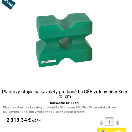
Plastový stojan na kavalety pro koně La GÉE zelený 56 x 36 x
45 cm
Doručenie do: 10 dní
Plastový stojan na kavalety pro koně La GÉE zelený 56 x 36 x 45 cm
- překážkové
stojany pro koně jsou vyrobeny z polyethylenové pryskyř...
2 313.34 €
s DPH