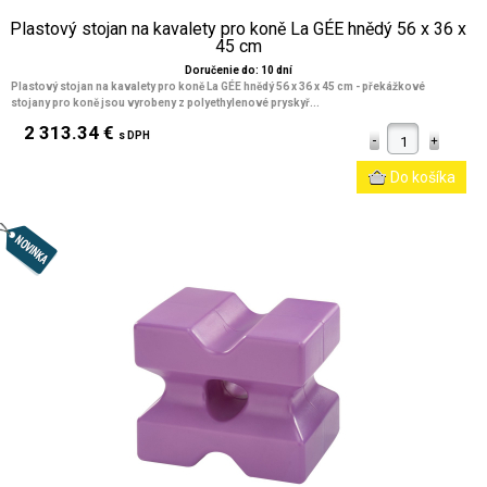
Plastový stojan na kavalety pro koně La GÉE hnědý 56 x 36 x
45 cm
Doručenie do: 10 dní
Plastový stojan na kavalety pro koně La GÉE hnědý 56 x 36 x 45 cm
- překážkové
stojany pro koně jsou vyrobeny z polyethylenové pryskyř...
2 313.34 €
s DPH