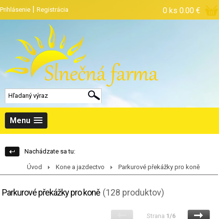
|
Prihlásenie
Registrácia
0 ks
0.00 €
Menu
Nachádzate sa tu:
Úvod
Kone a jazdectvo
Parkurové překážky pro koně
Parkurové překážky pro koně
(128 produktov)
Strana
1/6