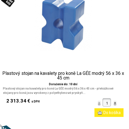
Plastový stojan na kavalety pro koně La GÉE modrý 56 x 36 x
45 cm
Doručenie do: 10 dní
Plastový stojan na kavalety pro koně La GÉE modrý 56 x 36 x 45 cm
- překážkové
stojany pro koně jsou vyrobeny z polyethylenové pryskyři...
2 313.34 €
s DPH