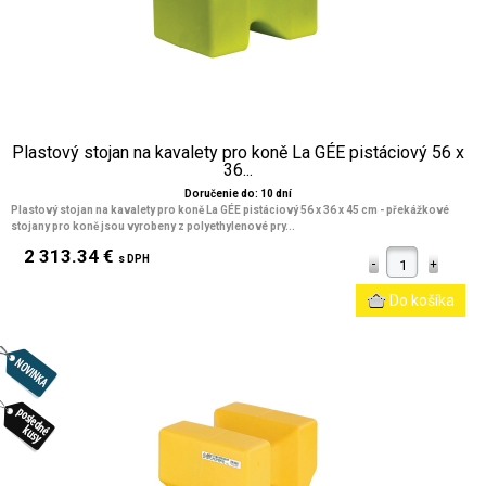
Plastový stojan na kavalety pro koně La GÉE pistáciový 56 x
36...
Doručenie do: 10 dní
Plastový stojan na kavalety pro koně La GÉE pistáciový 56 x 36 x 45 cm
- překážkové
stojany pro koně jsou vyrobeny z polyethylenové pry...
2 313.34 €
s DPH