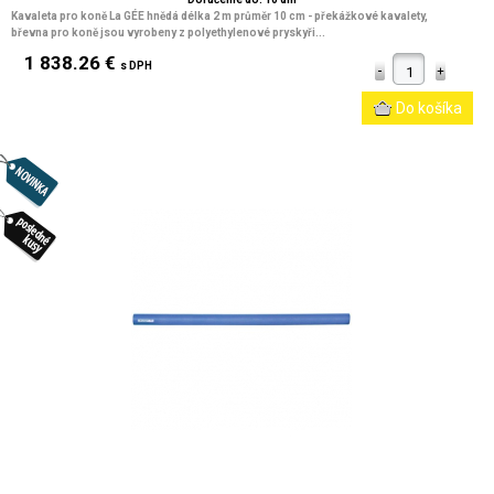
Kavaleta pro koně La GÉE hnědá délka 2 m průměr 10 cm
- překážkové kavalety,
břevna pro koně jsou vyrobeny z polyethylenové pryskyři...
1 838.26 €
s DPH