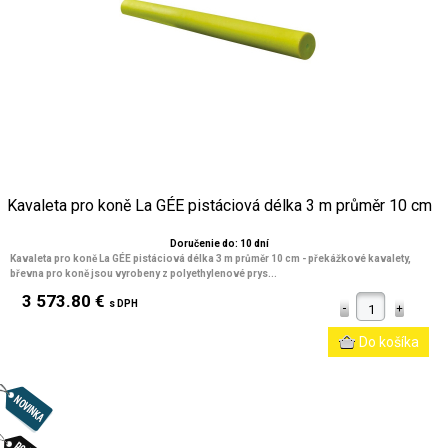
Kavaleta pro koně La GÉE pistáciová délka 3 m průměr 10 cm
Doručenie do: 10 dní
Kavaleta pro koně La GÉE pistáciová délka 3 m průměr 10 cm
- překážkové kavalety,
břevna pro koně jsou vyrobeny z polyethylenové prys...
3 573.80 €
s DPH