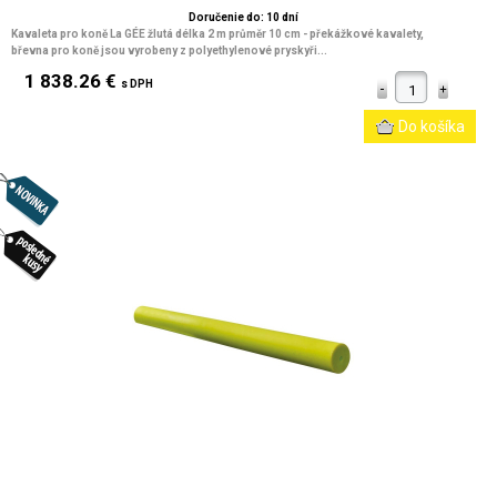
Doručenie do: 10 dní
Kavaleta pro koně La GÉE žlutá délka 2 m průměr 10 cm
- překážkové kavalety,
břevna pro koně jsou vyrobeny z polyethylenové pryskyři...
1 838.26 €
s DPH