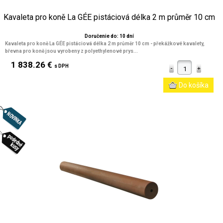
Kavaleta pro koně La GÉE pistáciová délka 2 m průměr 10 cm
Doručenie do: 10 dní
Kavaleta pro koně La GÉE pistáciová délka 2 m průměr 10 cm
- překážkové kavalety,
břevna pro koně jsou vyrobeny z polyethylenové prys...
1 838.26 €
s DPH