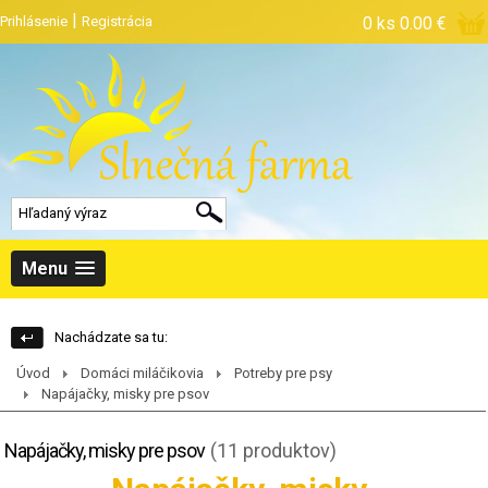
|
Prihlásenie
Registrácia
0 ks
0.00 €
Menu
Nachádzate sa tu:
Úvod
Domáci miláčikovia
Potreby pre psy
Napájačky, misky pre psov
Napájačky, misky pre psov
(11 produktov)