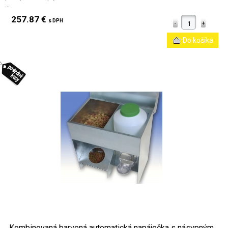
...
257.87 €
s DPH
Kombinovaná barvená automatická napáječka s násypným